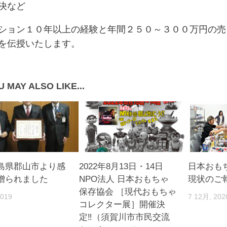
決など
ション１０年以上の経験と年間２５０～３００万円の売
を伝授いたします。
 MAY ALSO LIKE...
島県郡山市より感
2022年8月13日・14日
日本おも
贈られました
NPO法人 日本おもちゃ
現状のご報
保存協会 ［現代おもちゃ
2019
7 12月, 202
コレクター展］開催決
定‼️（須賀川市市民交流