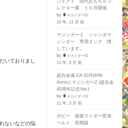
ジェクト 現代おもちゃコ
レクター展 １０月開催
by
キカイダー02
10 年, 11 月 前
マジンガーＺ ジャンボマ
シンダー 専用タンク 捜
しています。
by
キカイダー02
だいておりまし
11 年, 3 月 前
超合金魂 GX-01R(40th
Anniv.) マジンガーZ (超合金
40周年記念Ver.)
by
キカイダー02
11 年, 3 月 前
ポピー 仮面ライダー変身
ベルト 初期版
れないなどの悩