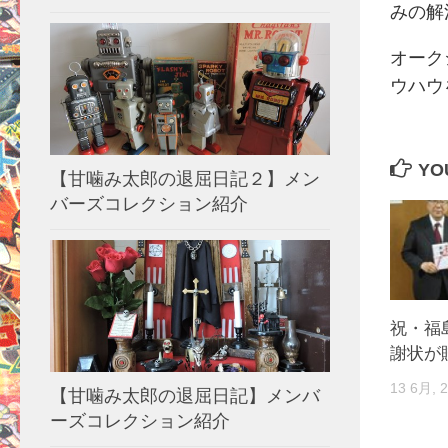
みの解
オーク
ウハウ
YOU
【甘噛み太郎の退屈日記２】メン
バーズコレクション紹介
祝・福
謝状が
13 6月, 
【甘噛み太郎の退屈日記】メンバ
ーズコレクション紹介