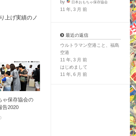
by
日本おもちゃ保存協会
11 年, 3 月 前
り上げ実績のノ
最近の返信
ウルトラマン空港こと、福島
空港
11 年, 3 月 前
はじめまして
11 年, 6 月 前
ちゃ保存協会の
告2020
0