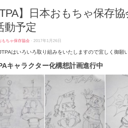
JTPA】日本おもちゃ保存協会
活動予定
おもちゃ保存協会
· 2017年1月26日
JTPAはいろいろ取り組みをいたしますので宜しく御願
TPAキャラクター化構想計画進行中