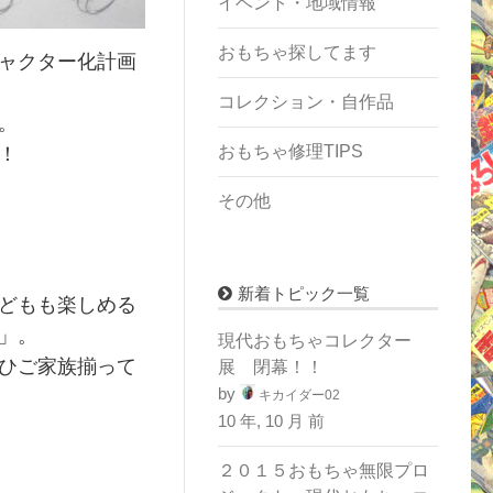
イベント・地域情報
おもちゃ探してます
ャラクター化計画③
ャクター化計画
コレクション・自作品
。
おもちゃ修理TIPS
！
その他
新着トピック一覧
どもも楽しめる
」。
現代おもちゃコレクター
ひご家族揃って
展 閉幕！！
by
キカイダー02
10 年, 10 月 前
２０１５おもちゃ無限プロ