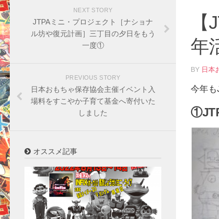
NEXT STORY
【
JTPAミニ・プロジェクト［ナショナ
ル坊や復元計画］三丁目の夕日をもう
年
一度①
BY
日本
PREVIOUS STORY
今年も
日本おもちゃ保存協会主催イベント入
場料をすこやか子育て基金へ寄付いた
①J
しました
オススメ記事