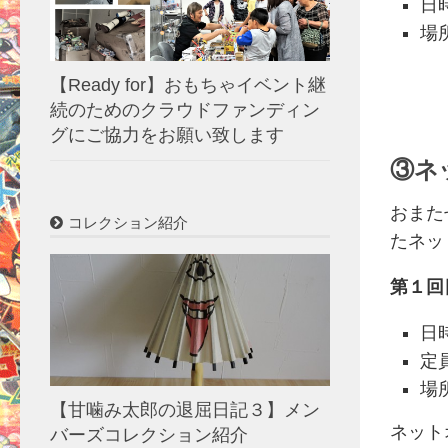
日
場
【Ready for】おもちゃイベント継
続のためのクラウドファンディン
グにご協力をお願い致します
③ネ
おまた
コレクション紹介
たネッ
第１回
日
定
場
【甘噛み太郎の退屈日記３】メン
ネット
バーズコレクション紹介