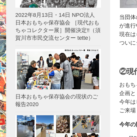
2022年8月13日・14日 NPO法人
ジッパ
当団体
日本おもちゃ保存協会 ［現代おも
が進行
ちゃコレクター展］開催決定‼️（須
現在は
賀川市市民交流センター tette）
ついに
②現
おもち
企画と
日本おもちゃ保存協会の現状のご
今年は
報告2020
ご来場
今年の