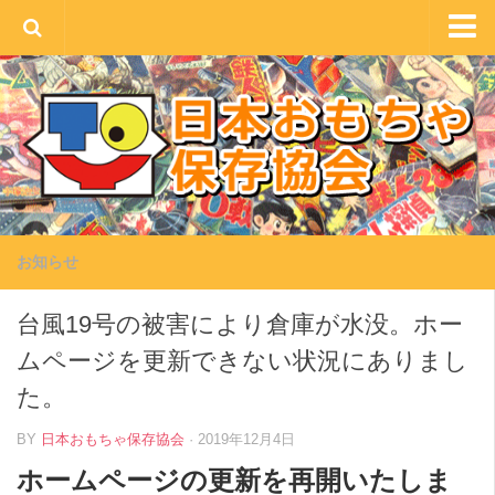
HOME
JTPAとは
メンバー募集
レンタル案内
環境への取り組み
お知らせ
みんなで会話
台風19号の被害により倉庫が水没。ホー
コンタクト
ムページを更新できない状況にありまし
た。
BY
日本おもちゃ保存協会
· 2019年12月4日
ホームページの更新を再開いたしま