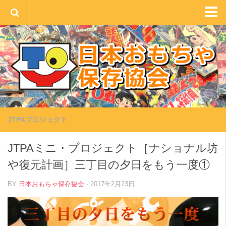
HOME
JTPAとは
メンバー募集
レンタル案内
環境への取り組み
JTPAプロジェクト
みんなで会話
JTPAミニ・プロジェクト［ナショナル坊
コンタクト
や復元計画］三丁目の夕日をもう一度①
BY
日本おもちゃ保存協会
· 2017年2月23日