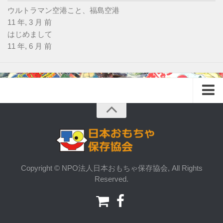
ウルトラマン空港こと、福島空港
11 年, 3 月 前
はじめまして
11 年, 6 月 前
HOME
JTPAとは
メンバー募集
レンタル案内
Copyright © NPO法人日本おもちゃ保存協会, All Rights
Reserved.
環境への取り組み
みんなで会話
コンタクト